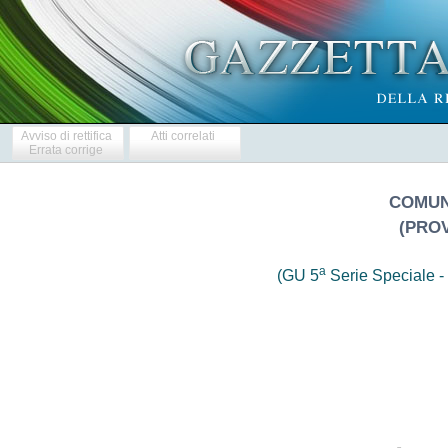
Avviso di rettifica
Atti correlati
Errata corrige
COMUN
(PROV
a
(GU 5
Serie Speciale - 
                               