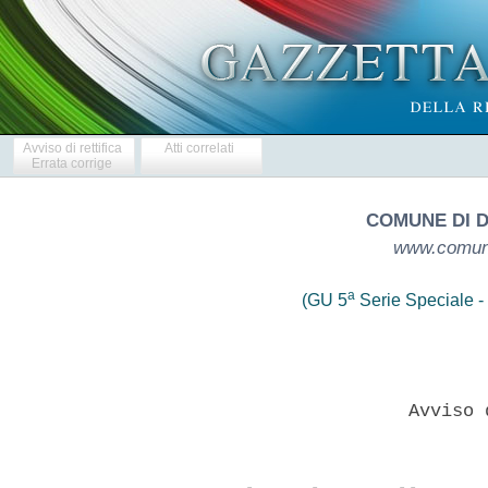
Avviso di rettifica
Atti correlati
Errata corrige
COMUNE DI 
www.comune
a
(GU 5
Serie Speciale - 
                       Avviso 