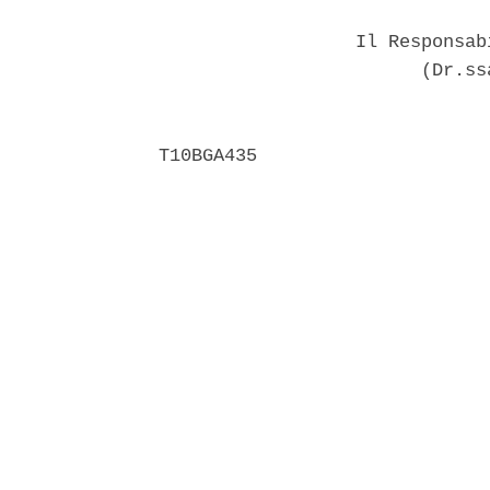
                  Il Responsab
                        (Dr.ss