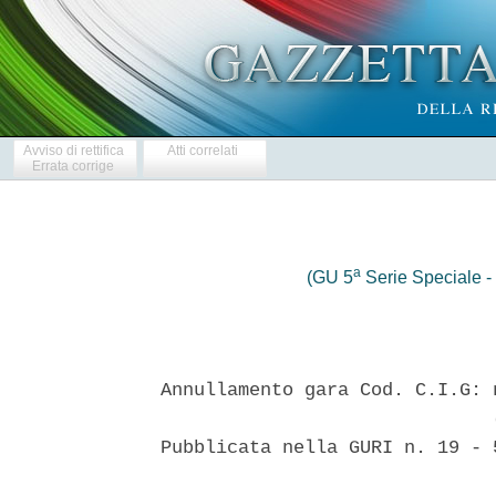
Avviso di rettifica
Atti correlati
Errata corrige
a
(GU 5
Serie Speciale - 
Annullamento gara Cod. C.I.G: 
                              (
Pubblicata nella GURI n. 19 - 