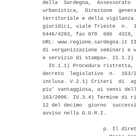
della  Sardegna,  Assessorato  
urbanistica,  Direzione  genera
territoriale e della vigilanza 
giuridici, viale Trieste  n.  1
5446/4203, fax 070  606  4319, 
URL: www.regione.sardegna.it II
di «organizzazione seminari e w
e servizio di stampa». II.1.2) 
  IV.1.1) Procedura ristretta, 
decreto  legislativo  n.  163/2
inclusa. V.2.1) Criteri  di  ag
piu' vantaggiosa, ai sensi dell
163/2006. IV.3.4) Termine di ri
12 del decimo  giorno  successi
avviso nella G.U.R.I. 

                    p. Il diret