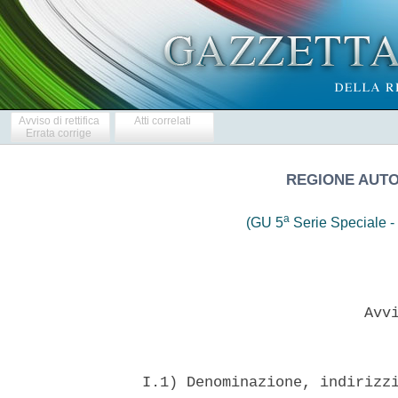
Avviso di rettifica
Atti correlati
Errata corrige
REGIONE AUT
a
(GU 5
Serie Speciale - 
                           Avvi
  I.1) Denominazione, indirizzi