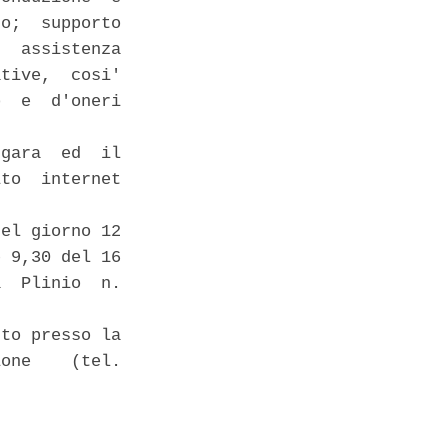
o;  supporto

  assistenza

tive,  cosi'

  e  d'oneri

gara  ed  il

to  internet

el giorno 12

 9,30 del 16

  Plinio  n.

to presso la

one    (tel.
