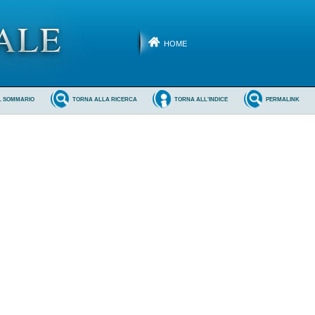
HOME
L SOMMARIO
TORNA ALLA RICERCA
TORNA ALL'INDICE
PERMALINK