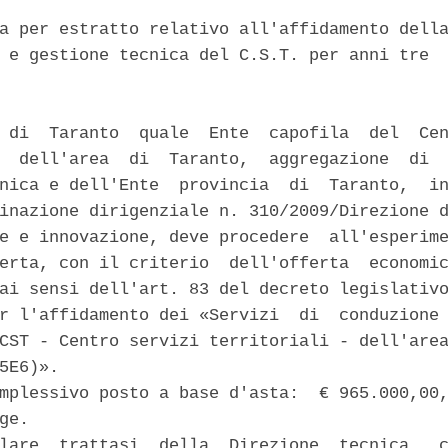
a per estratto relativo all'affidamento della
 e gestione tecnica del C.S.T. per anni tre 

 di  Taranto  quale  Ente  capofila  del  Cen
  dell'area  di  Taranto,  aggregazione  di  
nica e dell'Ente  provincia  di  Taranto,  in
inazione dirigenziale n. 310/2009/Direzione d
e e innovazione, deve procedere  all'esperime
erta, con il criterio  dell'offerta  economic
ai sensi dell'art. 83 del decreto legislativo
r l'affidamento dei «Servizi  di  conduzione 
CST - Centro servizi territoriali - dell'area
5E6)». 

mplessivo posto a base d'asta:  € 965.000,00,
ge. 

lare  trattasi  della  Direzione  tecnica,  c