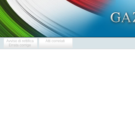
Avviso di rettifica
Atti correlati
Errata corrige