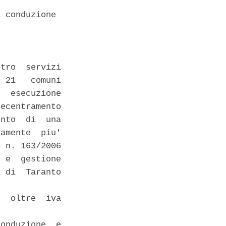
 conduzione 

tro  servizi

 21   comuni

  esecuzione

ecentramento

nto  di  una

amente  piu'

 n. 163/2006

 e  gestione

 di  Taranto

  oltre  iva

onduzione  e
