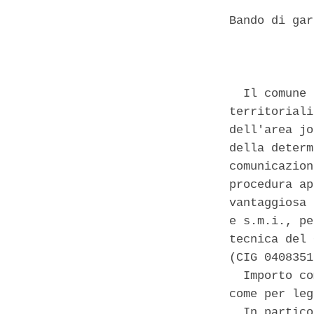
Bando di gar
            
  Il comune 
territoriali
dell'area jo
della determ
comunicazion
procedura ap
vantaggiosa 
e s.m.i., pe
tecnica del 
(CIG 0408351
  Importo co
come per leg
  In partico