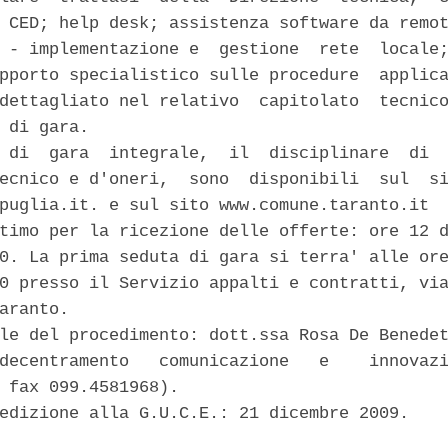
 CED; help desk; assistenza software da remot
 - implementazione e  gestione  rete  locale;
pporto specialistico sulle procedure  applica
dettagliato nel relativo  capitolato  tecnico
 di gara. 

 di  gara  integrale,  il  disciplinare  di  
ecnico e d'oneri,  sono  disponibili  sul  si
puglia.it. e sul sito www.comune.taranto.it 

timo per la ricezione delle offerte: ore 12 d
0. La prima seduta di gara si terra' alle ore
0 presso il Servizio appalti e contratti, via
aranto. 

le del procedimento: dott.ssa Rosa De Benedet
decentramento   comunicazione   e    innovazi
 fax 099.4581968). 

edizione alla G.U.C.E.: 21 dicembre 2009. 
