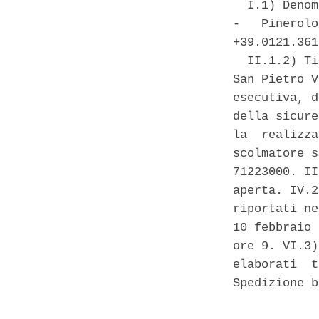
  I.1) Denom
-   Pinerolo
+39.0121.361
  II.1.2) Ti
San Pietro V
esecutiva, d
della sicure
la  realizza
scolmatore s
71223000. II
aperta. IV.2
riportati ne
10 febbraio 
ore 9. VI.3)
elaborati  t
Spedizione b