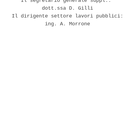
       Il segretario generale suppl.: 

              dott.ssa D. Gilli 

    Il dirigente settore lavori pubblici: 

               ing. A. Morrone 
