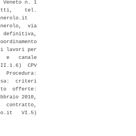
 Veneto n. 1

tti,    tel.

nerolo.it 

nerolo,  via

 definitiva,

oordinamento

i lavori per

  e   canale

II.1.6)  CPV

  Procedura:

sa:  criteri

to  offerte:

bbraio 2010,

  contratto,

o.it   VI.5)
