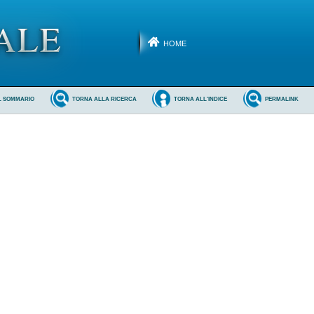
HOME
L SOMMARIO
TORNA ALLA RICERCA
TORNA ALL'INDICE
PERMALINK