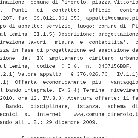
inazione: comune di Pinerolo, piazza Vittorio
.   Punti   di   contatto:   ufficio   contra
.207, fax +39.0121.361.353, appalti@comune.pi
po di appalto: servizio; luogo: comune di  Pi
al Lemina. II.1.5) Descrizione: progettazione
irezione lavori,  misura  e  contabilita',  c
zza in fase di progettazione ed esecuzione de
zione  del  IX  ampliamento  cimitero  urbano
ul Lemina,  codice  C.I.G.  n.  0407156BBF.  
.2.1) Valore appalto:  € 376.826,76.  IV.1.1)
.1)  Offerta  economicamente  piu'  vantaggio
l bando integrale. IV.3.4) Termine  ricevimen
2010, ore 12. IV.3.8) Apertura offerte: 11 fe
  Bando,  disciplinare,  istanza,  schema  di
ecnici  su  internet:   www.comune.pinerolo.t
ando all'U.E.: 29 dicembre 2009. 
