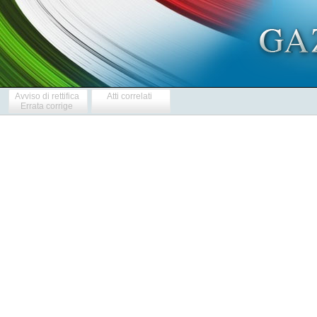
Avviso di rettifica
Atti correlati
Errata corrige
            