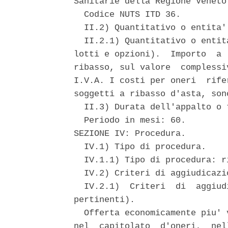
Sanitarie della Regione Veneto.
  Codice NUTS ITD 36. 

  II.2) Quantitativo o entita'
  II.2.1) Quantitativo o entit
lotti e opzioni).  Importo  a 
ribasso, sul valore  complessi
I.V.A. I costi per oneri  rife
soggetti a ribasso d'asta, son
  II.3) Durata dell'appalto o 
  Periodo in mesi: 60. 

SEZIONE IV: Procedura. 

  IV.1) Tipo di procedura. 

  IV.1.1) Tipo di procedura: ri
  IV.2) Criteri di aggiudicazio
  IV.2.1)  Criteri  di  aggiud
pertinenti). 

  Offerta economicamente piu' 
nel  capitolato  d'oneri,  nel