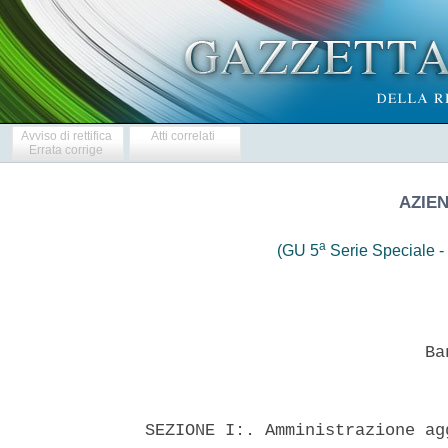
Avviso di rettifica
Atti correlati
Errata corrige
AZIEN
a
(GU 5
Serie Speciale - 
                            Ban
SEZIONE I:. Amministrazione ag