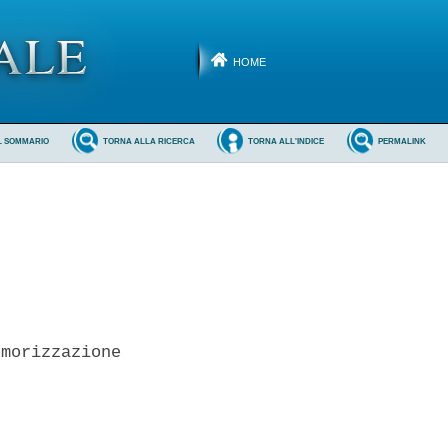
HOME
L SOMMARIO
TORNA ALLA RICERCA
TORNA ALL'INDICE
PERMALINK
morizzazione
