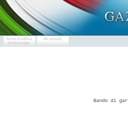
Avviso di rettifica
Atti correlati
Errata corrige
Bando di gar
            