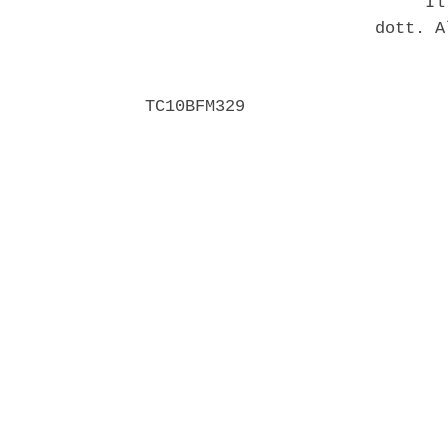
                            Il 
                       dott. A