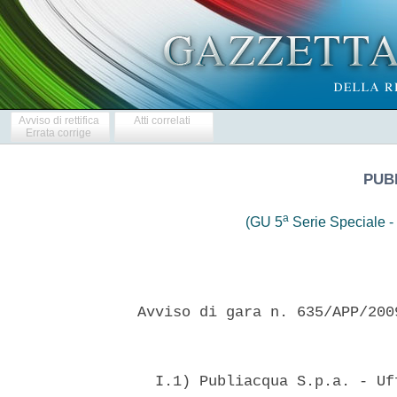
Avviso di rettifica
Atti correlati
Errata corrige
PUBL
a
(GU 5
Serie Speciale - 
 Avviso di gara n. 635/APP/200
   I.1) Publiacqua S.p.a. - Uf