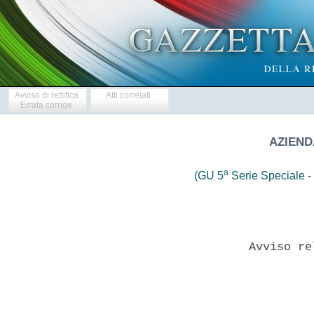
Avviso di rettifica
Atti correlati
Errata corrige
AZIEND
a
(GU 5
Serie Speciale - 
              Avviso re