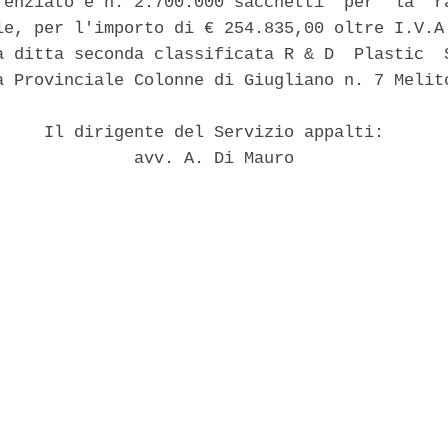
renziato e n. 2.700.000 sacchetti  per  la  ra
le, per l'importo di € 254.835,00 oltre I.V.A.
a ditta seconda classificata R & D  Plastic  S
a Provinciale Colonne di Giugliano n. 7 Melito
     Il dirigente del Servizio appalti: 

              avv. A. Di Mauro 
