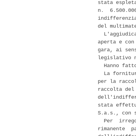
stata esplet
n.  6.500.00
indifferenzi
del multimat
  L'aggiudic
aperta e con
gara, ai sen
legislativo 
  Hanno fatt
  La fornitu
per la racco
raccolta del
dell'indiffe
stata effett
S.a.s., con 
  Per  irreg
rimanente  p