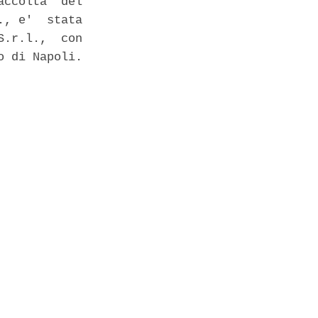
ccolta  del

, e'  stata

.r.l.,  con

 di Napoli. 
