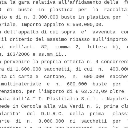
ata la gara relativa all'affidamento della  fo
0  di  buste  in  plastica  per  la  raccolta 
ato e di n. 3.300.000 buste in plastica per  l
eriale. Importo appalto € 550.000,00. 

a dell'appalto di cui sopra  e'  avvenuta  con
 il criterio del massimo ribasso sull'importo 
si  dell'art.  82,  comma  2,  lettera  b),  d
n. 163/2006 e ss.mm.ii.. 

o pervenire la propria offerta n. 4 concorrent
ra di 1.600.000 sacchetti, di cui  n.  400.000
lta di carta e  cartone,  n.  600.000  sacchet
 multimateriale  e  n.  600.000  buste  per  l
renziato, per l'importo di € 63.272,09 oltre  
uata dall'A.T.I. Plastitalia S.r.l. - Napoleta
sede in Cercola alla via Verdi n. 6, prima cla
olarita'  del  D.U.R.C.  della  prima   classi
arte  di  n.  3.000.000  di  sacchetti  per  l