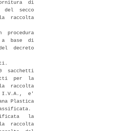
rnitura  di

 del  secco

a  raccolta

  procedura

a  base  di

el  decreto

i. 

  sacchetti

ti  per  la

a  raccolta

I.V.A.,  e'

na Plastica

ssificata. 

ficata   la

a  raccolta
