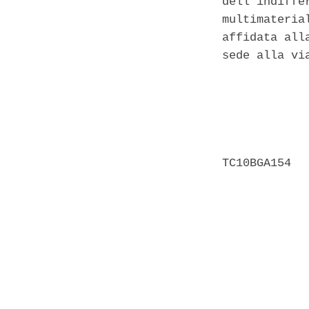
dell'indiffe
multimateria
affidata all
sede alla vi
            
            