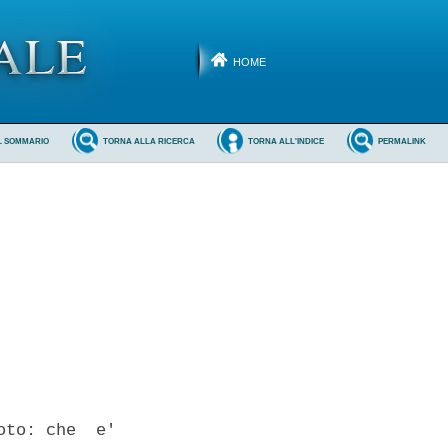
HOME
L SOMMARIO
TORNA ALLA RICERCA
TORNA ALL'INDICE
PERMALINK
to: che  e'
