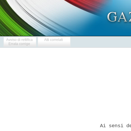
Avviso di rettifica
Atti correlati
Errata corrige
            
  Ai sensi d