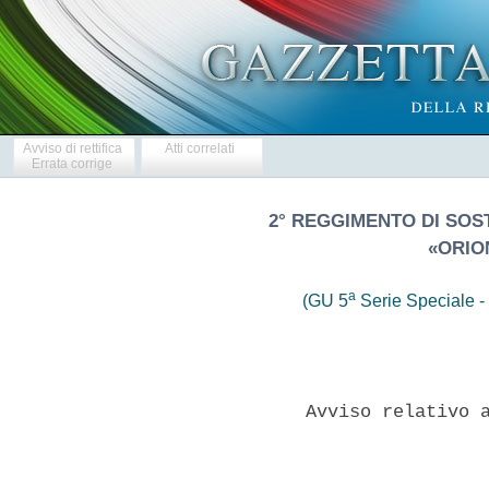
Avviso di rettifica
Atti correlati
Errata corrige
2° REGGIMENTO DI SOS
«ORIO
a
(GU 5
Serie Speciale - 
              Avviso relativo a