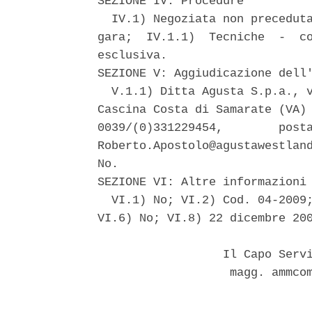
SEZIONE IV: Procedure 

  IV.1) Negoziata non preceduta
gara;  IV.1.1)  Tecniche  -  co
esclusiva. 

SEZIONE V: Aggiudicazione dell'
  V.1.1) Ditta Agusta S.p.a., v
Cascina Costa di Samarate (VA) 
0039/(0)331229454,        posta
Roberto.Apostolo@agustawestland
No. 

SEZIONE VI: Altre informazioni 
  VI.1) No; VI.2) Cod. 04-2009;
VI.6) No; VI.8) 22 dicembre 200
                  Il Capo Servi
                   magg. ammcom