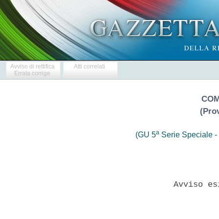
Avviso di rettifica
Atti correlati
Errata corrige
COM
(Prov
a
(GU 5
Serie Speciale - 
              Avviso es