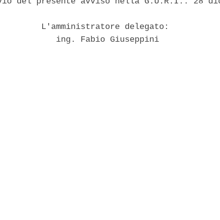
vio del presente avviso nella G.U.R.I.: 28 dic
         L'amministratore delegato: 

            ing. Fabio Giuseppini 
