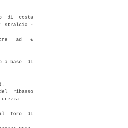
  di  costa

 stralcio -

re   ad   €

 a base  di

. 

el  ribasso

urezza. 

l  foro  di
