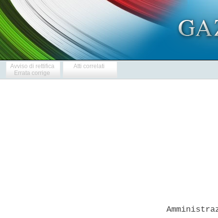
Avviso di rettifica
Atti correlati
Errata corrige
            
  Amministra