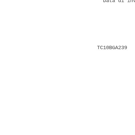
  Data di in
            
            