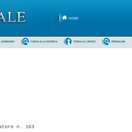
HOME
L SOMMARIO
TORNA ALLA RICERCA
TORNA ALL'INDICE
PERMALINK
tore n. 163
