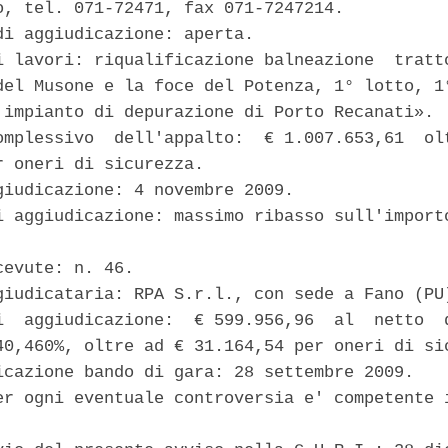
o, tel. 071-72471, fax 071-7247214. 

di aggiudicazione: aperta. 

i lavori: riqualificazione balneazione  tratto
del Musone e la foce del Potenza, 1° lotto, 1°
 impianto di depurazione di Porto Recanati». 

omplessivo  dell'appalto:  € 1.007.653,61  olt
r oneri di sicurezza. 

giudicazione: 4 novembre 2009. 

i aggiudicazione: massimo ribasso sull'importo
evute: n. 46. 

giudicataria: RPA S.r.l., con sede a Fano (PU)
i  aggiudicazione:  € 599.956,96  al  netto  d
40,460%, oltre ad € 31.164,54 per oneri di sic
icazione bando di gara: 28 settembre 2009. 

er ogni eventuale controversia e' competente i