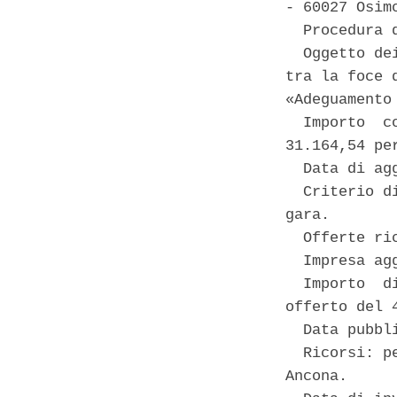
- 60027 Osim
  Procedura 
  Oggetto de
tra la foce 
«Adeguamento
  Importo  c
31.164,54 pe
  Data di ag
  Criterio d
gara. 

  Offerte ric
  Impresa ag
  Importo  d
offerto del 
  Data pubbl
  Ricorsi: p
Ancona. 
