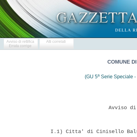
Avviso di rettifica
Atti correlati
Errata corrige
COMUNE DI
a
(GU 5
Serie Speciale - 
                     Avviso di
  I.1) Citta' di Cinisello Bal