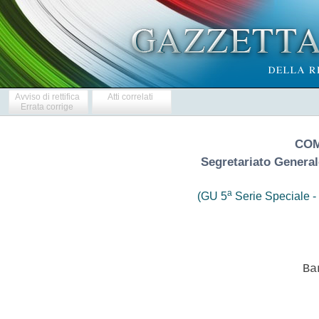
Avviso di rettifica
Atti correlati
Errata corrige
COM
Segretariato Generale
a
(GU 5
Serie Speciale - 
                            Ban