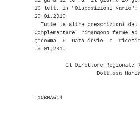
di gara si terra' il giorno 28 gen
16 lett. i) "Disposizioni varie": 
20.01.2010. 

  Tutte le altre prescrizioni del 
Complementare" rimangono ferme ed 
ç°comma  6. Data invio  e  ricezio
05.01.2010. 

          Il Direttore Regionale R
                    Dott.ssa Maria