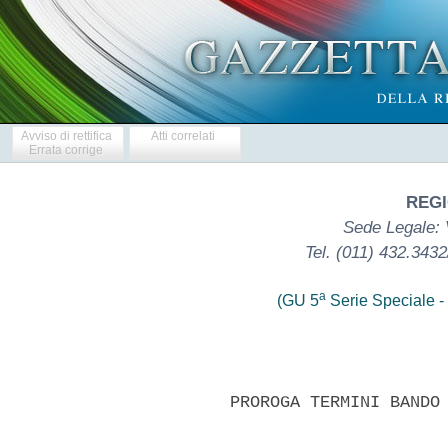
Avviso di rettifica
Atti correlati
Errata corrige
REGI
Sede Legale: V
Tel. (011) 432.343
a
(GU 5
Serie Speciale - 
            PROROGA TERMINI BANDO 