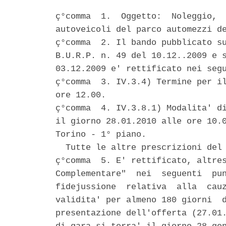
ç°comma  1.  Oggetto:  Noleggio,  
autoveicoli del parco automezzi de
ç°comma  2. Il bando pubblicato su
B.U.R.P. n. 49 del 10.12..2009 e s
03.12.2009 e' rettificato nei segu
ç°comma  3. IV.3.4) Termine per il
ore 12.00. 

ç°comma  4. IV.3.8.1) Modalita' di
il giorno 28.01.2010 alle ore 10.0
Torino - 1° piano. 

  Tutte le altre prescrizioni del 
ç°comma  5. E' rettificato, altres
Complementare"  nei  seguenti  pun
fidejussione  relativa  alla  cauz
validita' per almeno 180 giorni  d
presentazione dell'offerta (27.01.