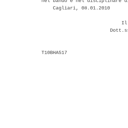
nel bando e nel disciplinare d
    Cagliari, 08.01.2010 

                            Il 
                        Dott.s