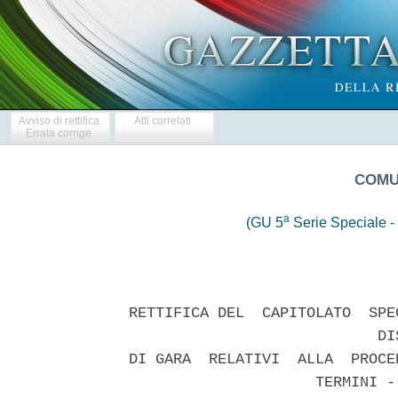
Avviso di rettifica
Atti correlati
Errata corrige
COMU
a
(GU 5
Serie Speciale - 
RETTIFICA DEL  CAPITOLATO  SPE
                            DIS
DI GARA  RELATIVI  ALLA  PROCE
                     TERMINI -