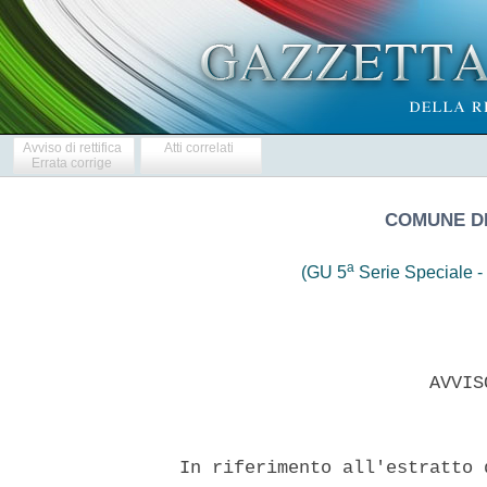
Avviso di rettifica
Atti correlati
Errata corrige
COMUNE DI
a
(GU 5
Serie Speciale - 
                         AVVIS
  In riferimento all'estratto 