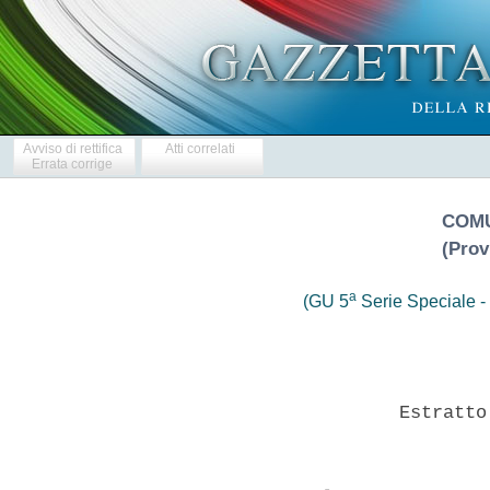
Avviso di rettifica
Atti correlati
Errata corrige
COMU
(Prov
a
(GU 5
Serie Speciale - 
                      Estratto