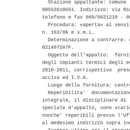
  Stazione appaltante: comune 
00552610651. Indirizzo: via Ri
telefono e fax 089/9821210 - 08
  Procedura: «aperta» ai sensi
n. 163/06 e s.m.i. 

  Determinazione a contrarre: 
021497287F. 

  Oggetto dell'appalto:  forni
degli impianti termici degli e
2010-2011, corrispettivo  pres
accisa ed I.V.A. 

  Luogo della fornitura: centr
  Reperibilita'  documentazion
integrale, il disciplinare di 
speciale d'appalto, sono scari
nonche' reperibili presso l'Uf
al medesimo indirizzo sopra ind