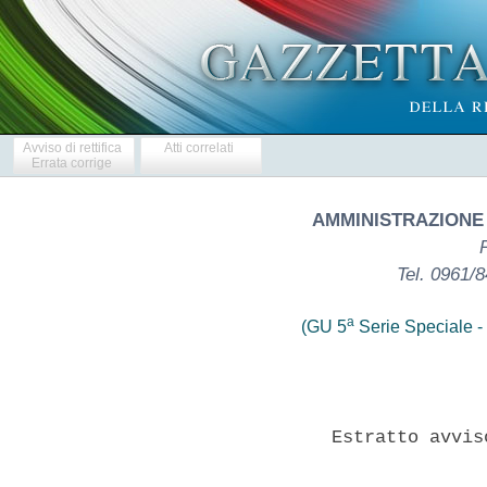
Avviso di rettifica
Atti correlati
Errata corrige
AMMINISTRAZIONE
Tel. 0961/
a
(GU 5
Serie Speciale - 
                Estratto avvis