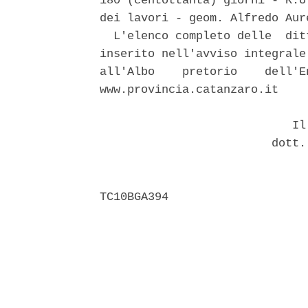
180 (centottanta) giorni - R.U
dei lavori - geom. Alfredo Aure
  L'elenco completo delle  dit
inserito nell'avviso integrale
all'Albo    pretorio    dell'E
www.provincia.catanzaro.it 

                            Il 
                         dott.