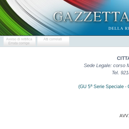
Avviso di rettifica
Atti correlati
Errata corrige
CITTA
Sede Legale: corso Ma
Tel. 92
a
(GU 5
Serie Speciale - C
                           AVVI