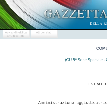
Avviso di rettifica
Atti correlati
Errata corrige
COMU
a
(GU 5
Serie Speciale - C
                       ESTRATTO
  Amministrazione aggiudicatric