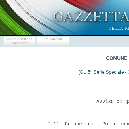
Avviso di rettifica
Atti correlati
Errata corrige
COMUNE 
a
(GU 5
Serie Speciale - C
                   Avviso di g
  I.1)  Comune  di   Portocann