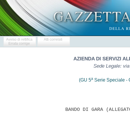
Avviso di rettifica
Atti correlati
Errata corrige
AZIENDA DI SERVIZI A
Sede Legale: via
a
(GU 5
Serie Speciale - C
        BANDO DI GARA (ALLEGAT