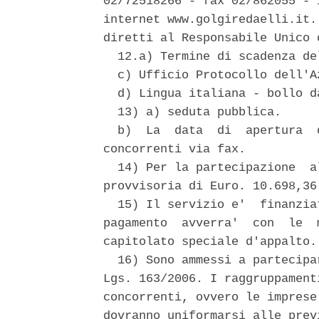
02/72518266 - fax 02/862055 - 
internet www.golgiredaelli.it.
diretti al Responsabile Unico 
  12.a) Termine di scadenza de
  c) Ufficio Protocollo dell'A
  d) Lingua italiana - bollo d
  13) a) seduta pubblica. 

  b)  La  data  di  apertura  
concorrenti via fax. 

  14) Per la partecipazione  a
provvisoria di Euro. 10.698,36.
  15) Il servizio e'  finanzia
pagamento  avverra'  con  le  
capitolato speciale d'appalto. 
  16) Sono ammessi a partecipa
Lgs. 163/2006. I raggruppament
concorrenti, ovvero le imprese
dovranno uniformarsi alle prev