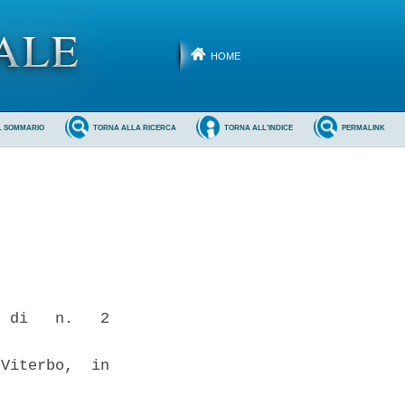
HOME
L SOMMARIO
TORNA ALLA RICERCA
TORNA ALL'INDICE
PERMALINK
 di   n.   2

Viterbo,  in
