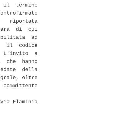
 il  termine

ontrofirmato

   riportata

ara  di  cui

bilitata  ad

  il  codice

 L'invito  a

  che  hanno

edate  della

grale, oltre

 committente

Via Flaminia
