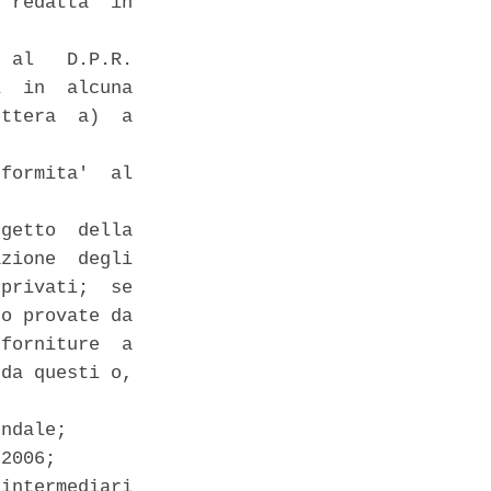
 redatta  in

 al   D.P.R.

  in  alcuna

ttera  a)  a

formita'  al

getto  della

zione  degli

privati;  se

o provate da

forniture  a

da questi o,

ndale; 

2006; 

intermediari
