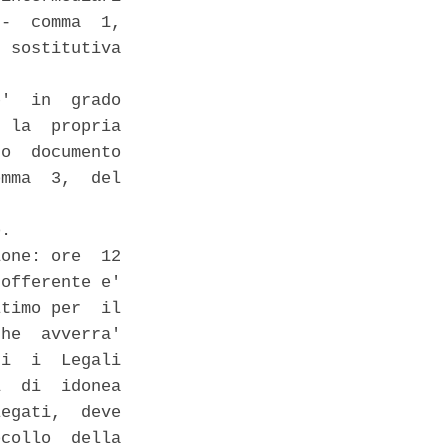
-  comma  1,

 sostitutiva

'  in  grado

 la  propria

o  documento

mma  3,  del

. 

one: ore  12

offerente e'

timo per  il

he  avverra'

i  i  Legali

  di  idonea

egati,  deve

collo  della
