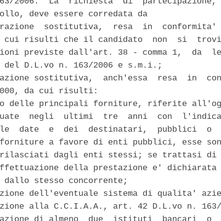
63/2006.  La  richiesta  di  partecipazione, 
ollo, deve essere corredata da 

razione  sostitutiva,  resa  in  conformita' 
 cui risulti che il candidato  non  si  trovi
ioni previste dall'art. 38 - comma 1,  da  le
 del D.L.vo n. 163/2006 e s.m.i.; 

azione sostitutiva,  anch'essa  resa  in  con
000, da cui risulti: 

o delle principali forniture, riferite all'og
uate  negli  ultimi  tre  anni  con  l'indica
le  date  e  dei  destinatari,  pubblici  o  
forniture a favore di enti pubblici, esse son
rilasciati dagli enti stessi; se trattasi di 
ffettuazione della prestazione e' dichiarata 
 dallo stesso concorrente; 

zione dell'eventuale sistema di qualita' azie
zione alla C.C.I.A.A., art. 42 D.L.vo n. 163/
azione di almeno  due  istituti  bancari  o  