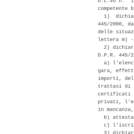
D.L.vo n.  1
competente b
  1)  dichia
445/2000, da
delle situaz
lettera m) -
  2) dichiar
D.P.R. 445/2
  a) l'elenc
gara, effett
importi, del
trattasi di 
certificati 
privati, l'e
in mancanza,
  b) attesta
  c) l'iscri
  3) dichiar