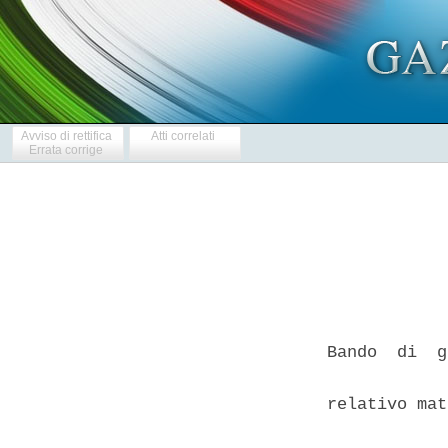
Avviso di rettifica
Atti correlati
Errata corrige
Bando  di  g
            
relativo mat
            