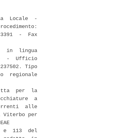
a  Locale  -

rocedimento:

3391  -  Fax

  in  lingua

  -  Ufficio

237502. Tipo

o  regionale

tta  per  la

cchiature  a

rrenti  alle

 Viterbo per

EAE 

 e  113  del
