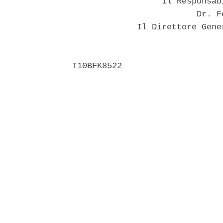
                  Il Responsab
                         Dr. F
             Il Direttore Gene