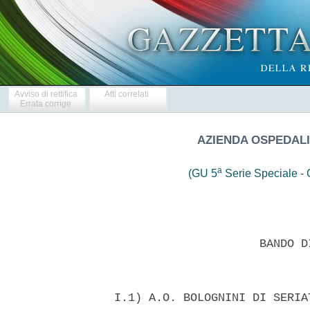
Avviso di rettifica
Atti correlati
Errata corrige
AZIENDA OSPEDALI
a
(GU 5
Serie Speciale - C
                       BANDO D
  I.1) A.O. BOLOGNINI DI SERIA