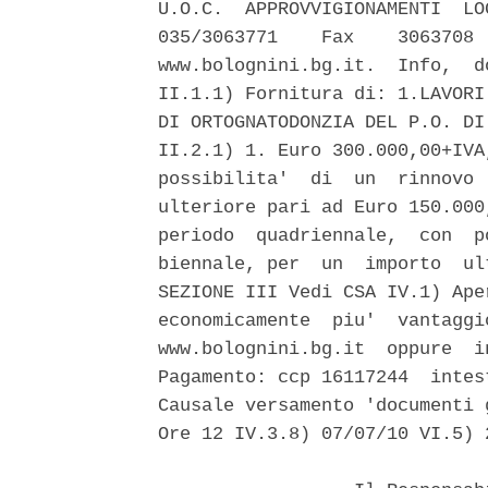
U.O.C.  APPROVVIGIONAMENTI  LO
035/3063771    Fax    3063708 
www.bolognini.bg.it.  Info,  d
II.1.1) Fornitura di: 1.LAVORI
DI ORTOGNATODONZIA DEL P.O. DI
II.2.1) 1. Euro 300.000,00+IVA
possibilita'  di  un  rinnovo 
ulteriore pari ad Euro 150.000
periodo  quadriennale,  con  p
biennale, per  un  importo  ul
SEZIONE III Vedi CSA IV.1) Ape
economicamente  piu'  vantaggi
www.bolognini.bg.it  oppure  i
Pagamento: ccp 16117244  intes
Causale versamento 'documenti 
Ore 12 IV.3.8) 07/07/10 VI.5) 2