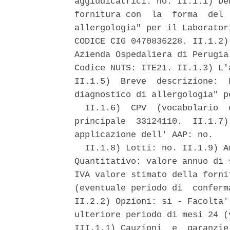
aggiudicatrici: no. II.1.1) De
fornitura con  la  forma  del 
allergologia" per il Laborator
CODICE CIG 0470836228. II.1.2)
Azienda Ospedaliera di Perugia
Codice NUTS: ITE21. II.1.3) L'
II.1.5)  Breve  descrizione:  
diagnostico di allergologia" p
  II.1.6)  CPV  (vocabolario  
principale  33124110.  II.1.7)
applicazione dell' AAP: no. 

  II.1.8) Lotti: no. II.1.9) A
Quantitativo: valore annuo di 
IVA valore stimato della forni
(eventuale periodo di  conferm
II.2.2) Opzioni: si - Facolta'
ulteriore periodo di mesi 24 (
III.1.1) Cauzioni  e  garanzie