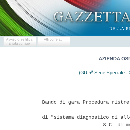
Avviso di rettifica
Atti correlati
Errata corrige
AZIENDA OS
a
(GU 5
Serie Speciale - C
Bando di gara Procedura ristre
                               
di "sistema diagnostico di all
                     S.C. di m