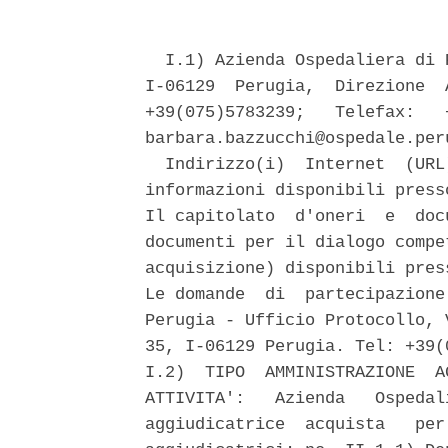
  I.1) Azienda Ospedaliera di 
I-06129  Perugia,  Direzione  
+39(075)5783239;   Telefax:   
barbara.bazzucchi@ospedale.peru
  Indirizzo(i)  Internet  (URL
informazioni disponibili press
Il capitolato  d'oneri  e  doc
documenti per il dialogo compe
acquisizione) disponibili pres
Le domande  di  partecipazione
Perugia - Ufficio Protocollo, 
35, I-06129 Perugia. Tel: +39(
I.2)  TIPO  AMMINISTRAZIONE  A
ATTIVITA':   Azienda   Ospedal
aggiudicatrice  acquista   per