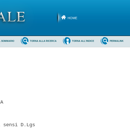
HOME
L SOMMARIO
TORNA ALLA RICERCA
TORNA ALL'INDICE
PERMALINK
A 

 sensi D.Lgs
