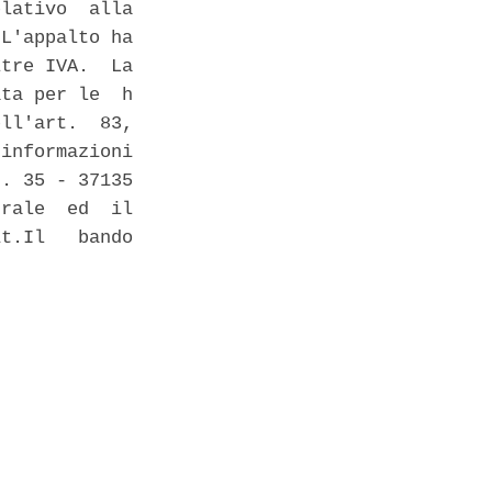
lativo  alla

L'appalto ha

tre IVA.  La

ta per le  h

ll'art.  83,

informazioni

. 35 - 37135

rale  ed  il

t.Il   bando

 
