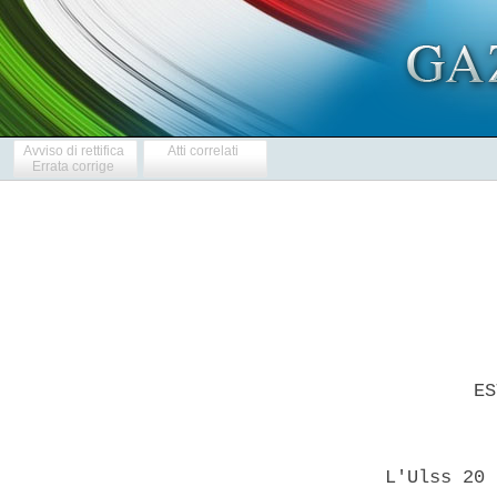
Avviso di rettifica
Atti correlati
Errata corrige
          ES
  L'Ulss 20 