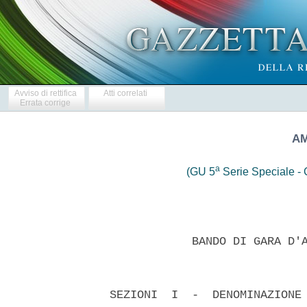
Avviso di rettifica
Atti correlati
Errata corrige
AM
a
(GU 5
Serie Speciale - C
              BANDO DI GARA D'A
  SEZIONI  I  -  DENOMINAZIONE 