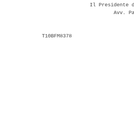
                Il Presidente d
                        Avv. Pa