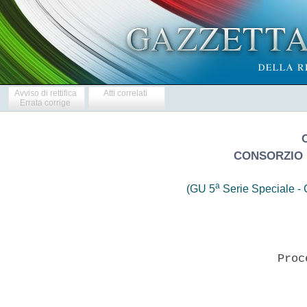
Avviso di rettifica
Atti correlati
Errata corrige
CONSORZIO 
a
(GU 5
Serie Speciale - C
                          Proce