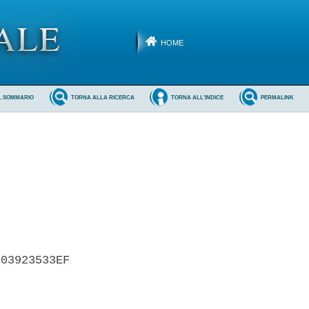
HOME
L SOMMARIO
TORNA ALLA RICERCA
TORNA ALL'INDICE
PERMALINK
03923533EF 
