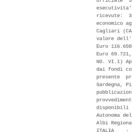
Ufficiale  5
esecutivita'
ricevute:  3
economico ag
Cagliari (CA
valore dell'
Euro 116.650
Euro 69.721,
NO. VI.1) Ap
dai fondi co
presente  pr
Sardegna, Pi
pubblicazion
provvediment
disponibili 
Autonoma del
Albi Regiona
ITALIA    - 