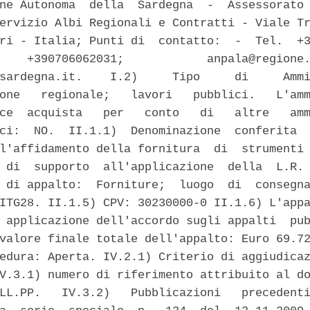
ne Autonoma  della  Sardegna  -  Assessorato 
ervizio Albi Regionali e Contratti - Viale Tr
ri - Italia; Punti di  contatto:  -  Tel.  +3
    +390706062031;            anpala@regione.
sardegna.it.    I.2)     Tipo     di     Ammi
one   regionale;   lavori   pubblici.   L'amm
ce  acquista   per   conto   di   altre   amm
ci:  NO.  II.1.1)  Denominazione  conferita  
l'affidamento della fornitura  di  strumenti 
 di  supporto  all'applicazione  della  L.R. 
 di appalto:  Forniture;  luogo  di  consegna
ITG28. II.1.5) CPV: 30230000-0 II.1.6) L'appa
 applicazione dell'accordo sugli appalti  pub
valore finale totale dell'appalto: Euro 69.72
edura: Aperta. IV.2.1) Criterio di aggiudicaz
V.3.1) numero di riferimento attribuito al do
LL.PP.   IV.3.2)   Pubblicazioni   precedenti