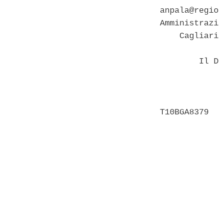
anpala@regio
Amministrazi
    Cagliari
        Il D
            