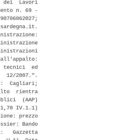
 dei  Lavori

ento n. 69 -

90706062027;

sardegna.it.

nistrazione:

inistrazione

inistrazioni

all'appalto:

 tecnici  ed

  12/2007.".

:  Cagliari;

lto  rientra

blici  (AAP)

1,70 IV.1.1)

ione: prezzo

ssier: Bando

:   Gazzetta
