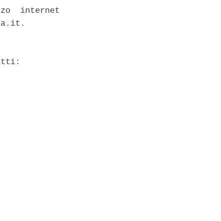
zo  internet

a.it. 

tti: 
