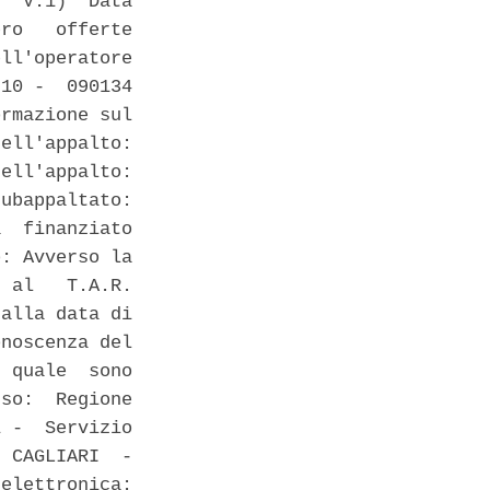
  V.1)  Data

ro   offerte

ll'operatore

10 -  090134

rmazione sul

ell'appalto:

ell'appalto:

ubappaltato:

  finanziato

: Avverso la

 al   T.A.R.

alla data di

noscenza del

 quale  sono

so:  Regione

 -  Servizio

 CAGLIARI  -

elettronica:
