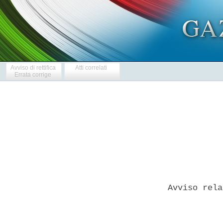
Avviso di rettifica
Atti correlati
Errata corrige
 Avviso rela