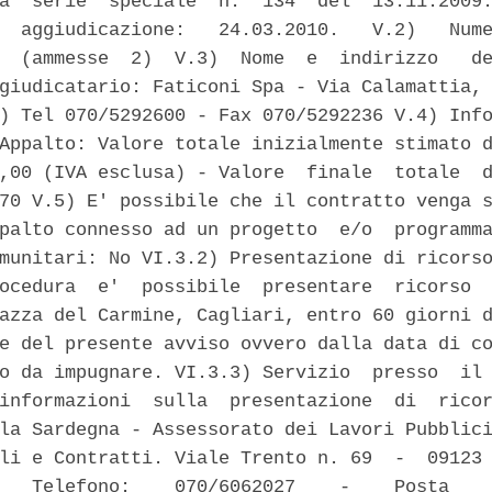
a  serie  speciale  n.  134  del  13.11.2009.
  aggiudicazione:   24.03.2010.   V.2)   Nume
  (ammesse  2)  V.3)  Nome  e  indirizzo   de
giudicatario: Faticoni Spa - Via Calamattia, 
) Tel 070/5292600 - Fax 070/5292236 V.4) Info
Appalto: Valore totale inizialmente stimato d
,00 (IVA esclusa) - Valore  finale  totale  d
70 V.5) E' possibile che il contratto venga s
palto connesso ad un progetto  e/o  programma
munitari: No VI.3.2) Presentazione di ricorso
ocedura  e'  possibile  presentare  ricorso  
azza del Carmine, Cagliari, entro 60 giorni d
e del presente avviso ovvero dalla data di co
o da impugnare. VI.3.3) Servizio  presso  il 
informazioni  sulla  presentazione  di  ricor
la Sardegna - Assessorato dei Lavori Pubblici
li e Contratti. Viale Trento n. 69  -  09123 
   Telefono:    070/6062027    -    Posta    