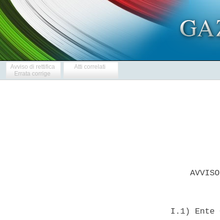
Avviso di rettifica
Atti correlati
Errata corrige
      AVVISO
  I.1) Ente 