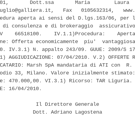
01,       Dott.ssa       Maria        Laura  
uglio@galliera.it,   Fax   0105632314,   www.
edura aperta ai sensi del D.lgs.163/06, per l
 di consulenza e di brokeraggio  assicurativo
V    66518100.    IV.1.1)Procedura:    Aperta
ne: Offerta economicamente  piu'  vantaggiosa
0. IV.3.1) N. appalto 243/09. GUUE: 2009/S 17
1) AGGIUDICAZIONE: 07/04/2010. V.2) OFFERTE R
CATARIO: Marsh SpA mandataria di ATI con  R. 
odio 33, Milano. Valore inizialmente stimato:
e: 470.000,00. VI.3.1) Ricorso: TAR Liguria. 
E: 16/04/2010. 

            Il Direttore Generale 

           Dott. Adriano Lagostena 
