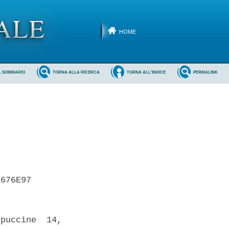
HOME
L SOMMARIO
TORNA ALLA RICERCA
TORNA ALL'INDICE
PERMALINK
676E97 

puccine  14,
