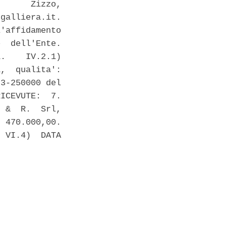
      Zizzo,

galliera.it.

'affidamento

  dell'Ente.

.    IV.2.1)

,  qualita':

3-250000 del

ICEVUTE:  7.

 &  R.  Srl,

 470.000,00.

 VI.4)  DATA
