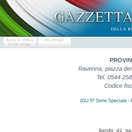
Avviso di rettifica
Atti correlati
Errata corrige
PROVIN
Ravenna, piazza dei C
Tel. 0544 25
Codice fis
a
(GU 5
Serie Speciale - C
                   Bando di ga