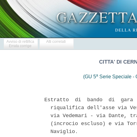
Avviso di rettifica
Atti correlati
Errata corrige
CITTA' DI CER
a
(GU 5
Serie Speciale - C
Estratto  di  bando  di  gara 
  riqualifica dell'asse via Ve
  via Vedemari - via Dante, tr
  (incrocio escluso) e via Tor
  Naviglio. 
