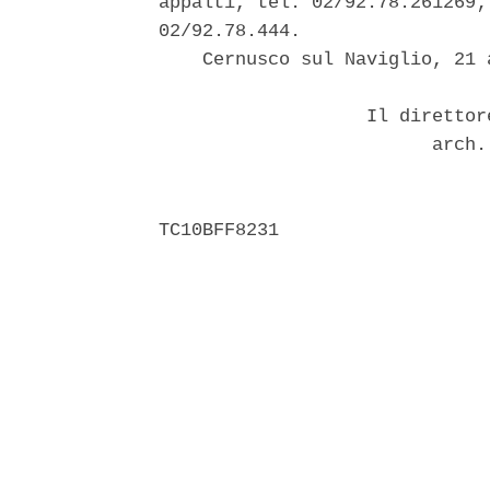
appalti, tel. 02/92.78.261269;
02/92.78.444. 

    Cernusco sul Naviglio, 21 a
                   Il direttor
                         arch.