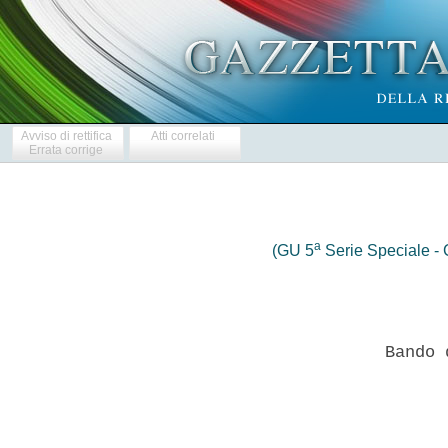
Avviso di rettifica
Atti correlati
Errata corrige
a
(GU 5
Serie Speciale - C
                 Bando 