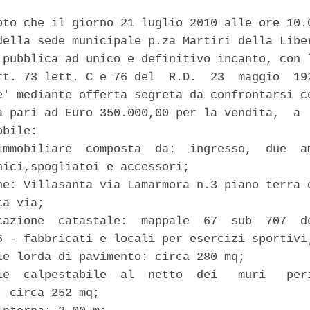
oto che il giorno 21 luglio 2010 alle ore 10.0
della sede municipale p.za Martiri della Liber
 pubblica ad unico e definitivo incanto, con l
rt. 73 lett. C e 76 del  R.D.  23  maggio  192
e' mediante offerta segreta da confrontarsi co
a pari ad Euro 350.000,00 per la vendita,  a  
bile: 

immobiliare  composta  da:  ingresso,  due  am
nici,spogliatoi e accessori; 

ne: Villasanta via Lamarmora n.3 piano terra c
a via; 

cazione  catastale:  mappale  67  sub  707  de
6 - fabbricati e locali per esercizi sportivi;
ie lorda di pavimento: circa 280 mq; 

ie  calpestabile  al  netto  dei   muri   peri
 circa 252 mq; 
