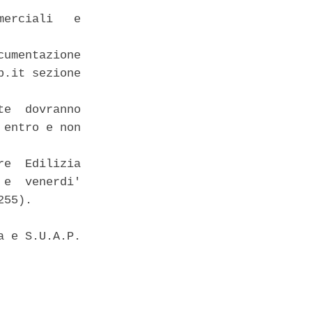
erciali   e

umentazione

.it sezione

e  dovranno

entro e non

e  Edilizia

e  venerdi'

55). 

 e S.U.A.P. 
