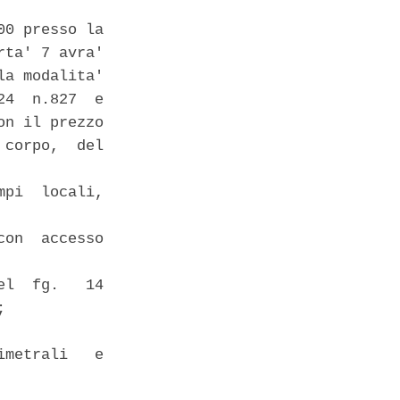
0 presso la

ta' 7 avra'

a modalita'

4  n.827  e

n il prezzo

corpo,  del

pi  locali,

on  accesso

l  fg.   14

 

metrali   e
