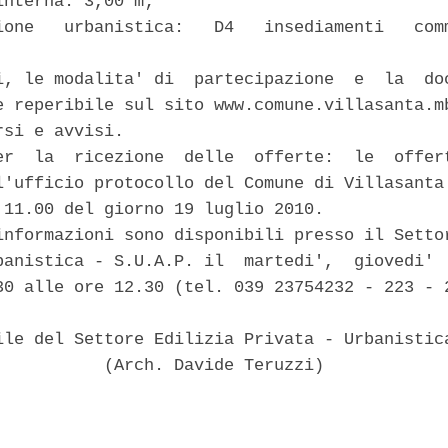
nterna: 3,00 m; 

ione   urbanistica:   D4   insediamenti   comm


i, le modalita' di  partecipazione  e  la  doc
e reperibile sul sito www.comune.villasanta.mb
si e avvisi. 

er  la  ricezione  delle  offerte:  le  offert
l'ufficio protocollo del Comune di Villasanta 
 11.00 del giorno 19 luglio 2010. 

informazioni sono disponibili presso il Settor
banistica - S.U.A.P. il  martedi',  giovedi'  
30 alle ore 12.30 (tel. 039 23754232 - 223 - 2
ile del Settore Edilizia Privata - Urbanistica
           (Arch. Davide Teruzzi) 
