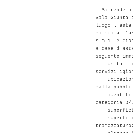
  Si rende n
Sala Giunta 
luogo l'asta
di cui all'a
s.m.i. e cio
a base d'ast
seguente immo
    unita'  
servizi igie
    ubicazio
dalla pubblic
    identifi
categoria D/
    superfic
    superfic
tramezzature: