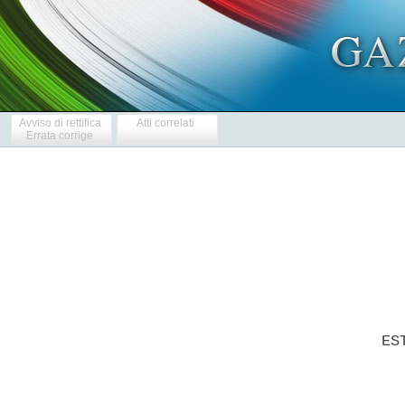
Avviso di rettifica
Atti correlati
Errata corrige
          ES
            