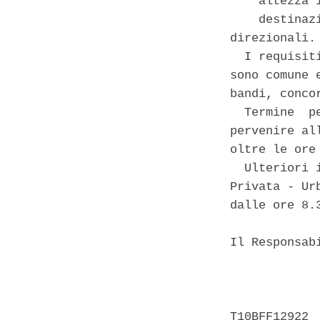
    altezza i
    destinaz
direzionali. 
  I requisit
sono comune 
bandi, concor
  Termine  p
pervenire al
oltre le ore
  Ulteriori 
Privata - Ur
dalle ore 8.
Il Responsab
            