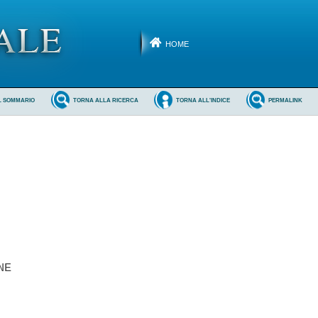
HOME
L SOMMARIO
TORNA ALLA RICERCA
TORNA ALL'INDICE
PERMALINK
E 
