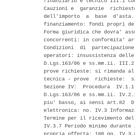
finanziario e tecnico III.1 Co
Cauzioni e  garanzie  richiest
dell'importo  a  base  d'asta.
finanziamento: fondi propri de
Forma giuridica che dovra' ass
concorrenti: in conformita' ar
Condizioni  di  partecipazione
operatori: insussistenza delle
D.Lgs.163/06 e ss.mm.ii. III.2
prove richieste: si rimanda al
tecnica - prove  richieste:  s
Sezione IV:  Procedura  IV.1.1
D.Lgs.163/06 e ss.mm.ii. IV.2.
piu' basso, ai sensi art.82  D
elettronica: no. IV.3 Informaz
Termine per il ricevimento del
IV.3.7 Periodo minimo durante 
propria offerta: 180 gg. IV.3.