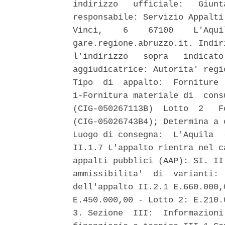
indirizzo   ufficiale:   Giunt
responsabile: Servizio Appalti
Vinci,    6    67100    L'Aqui
gare.regione.abruzzo.it. Indir
l'indirizzo   sopra   indicato
aggiudicatrice: Autorita' regi
Tipo  di  appalto:  Forniture 
1-Fornitura materiale di  cons
(CIG-050267113B)  Lotto  2   F
(CIG-05026743B4); Determina a 
Luogo di consegna:  L'Aquila  
II.1.7 L'appalto rientra nel c
appalti pubblici (AAP): SI. II
ammissibilita'  di  varianti: 
dell'appalto II.2.1 E.660.000,
E.450.000,00 - Lotto 2: E.210.
3. Sezione  III:  Informazioni