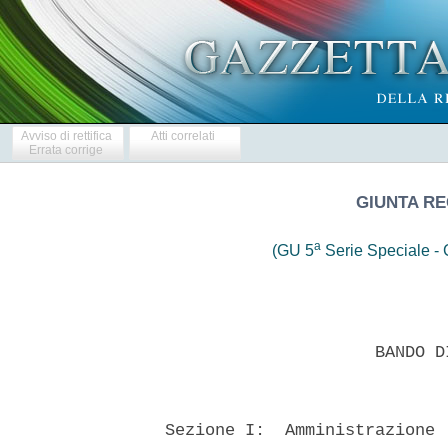
Avviso di rettifica
Atti correlati
Errata corrige
GIUNTA R
a
(GU 5
Serie Speciale - C
                       BANDO D
  Sezione I:  Amministrazione 