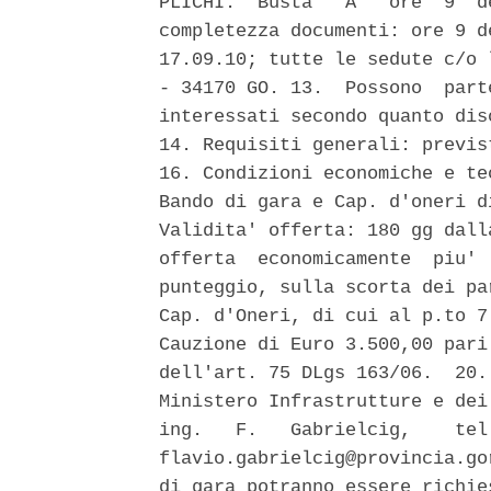
PLICHI:  Busta  "A"  ore  9  d
completezza documenti: ore 9 d
17.09.10; tutte le sedute c/o 
- 34170 GO. 13.  Possono  part
interessati secondo quanto dis
14. Requisiti generali: previs
16. Condizioni economiche e te
Bando di gara e Cap. d'oneri d
Validita' offerta: 180 gg dall
offerta  economicamente  piu' 
punteggio, sulla scorta dei pa
Cap. d'Oneri, di cui al p.to 7
Cauzione di Euro 3.500,00 pari
dell'art. 75 DLgs 163/06.  20.
Ministero Infrastrutture e dei
ing.   F.   Gabrielcig,    tel
flavio.gabrielcig@provincia.go
di gara potranno essere richie