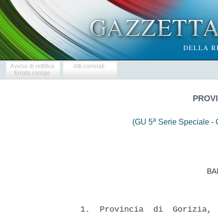
Avviso di rettifica
Atti correlati
Errata corrige
PROVI
a
(GU 5
Serie Speciale - C
                            BAN
  1.  Provincia  di  Gorizia, 