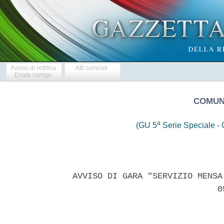
Avviso di rettifica
Atti correlati
Errata corrige
COMUNE
a
(GU 5
Serie Speciale - C
AVVISO DI GARA "SERVIZIO MENSA
                             05