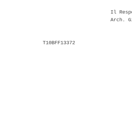
                       Il Resp
                       Arch. G