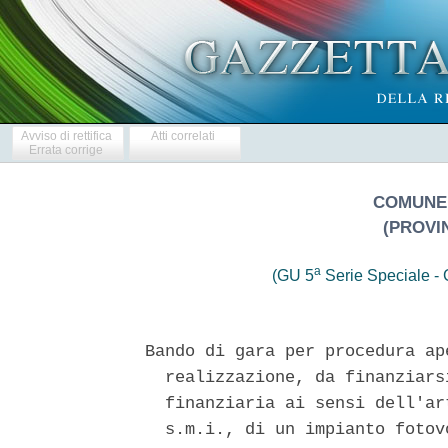
Avviso di rettifica
Atti correlati
Errata corrige
COMUNE 
(PROVI
a
(GU 5
Serie Speciale - C
Bando di gara per procedura ap
  realizzazione, da finanziars
  finanziaria ai sensi dell'ar
  s.m.i., di un impianto fotov