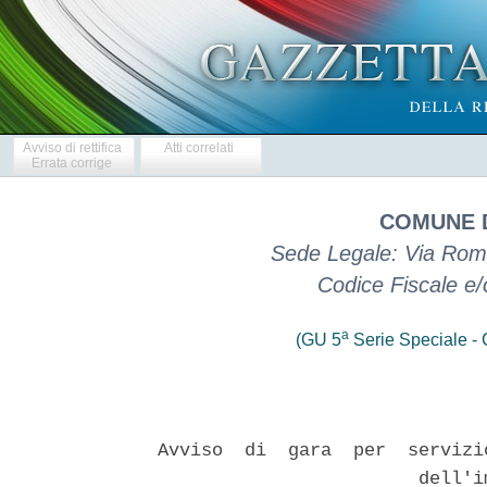
Avviso di rettifica
Atti correlati
Errata corrige
COMUNE 
Sede Legale: Via Roma
Codice Fiscale e
a
(GU 5
Serie Speciale - C
Avviso  di  gara  per  servizi
                        dell'i