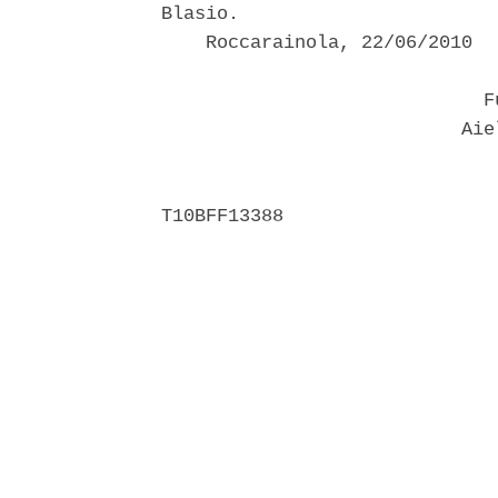
Blasio. 

    Roccarainola, 22/06/2010 

                             Fu
                           Aiel