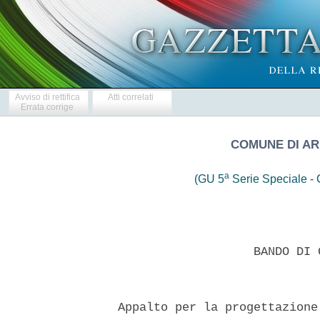
Avviso di rettifica
Atti correlati
Errata corrige
COMUNE DI AR
a
(GU 5
Serie Speciale - C
                     BANDO DI 
  Appalto per la progettazione