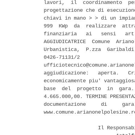
lavori,  il  coordinamento  pe
progettazione che di esecuzion
chiavi in mano > > di un impia
999  KWp  da  realizzare  attr
finanziaria   ai   sensi   art
AGGIUDICATRICE  Comune  Ariano
Urbanistica,  P.zza  Garibaldi
0426-71131/2                  
ufficiotecnico@comune.arianone
aggiudicazione:   aperta.   Cr
economicamente piu' vantaggios
base  del  progetto  in  gara.
4.665.000,00. TERMINE PRESENTA
documentazione     di     gara
www.comune.arianonelpolesine.ro
                  Il Responsab