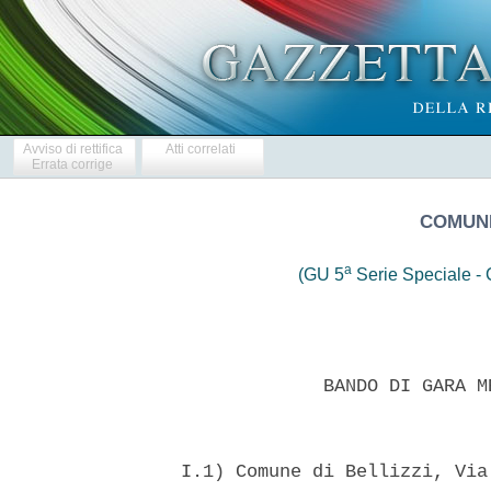
Avviso di rettifica
Atti correlati
Errata corrige
COMUNE
a
(GU 5
Serie Speciale - C
               BANDO DI GARA M
  I.1) Comune di Bellizzi, Via