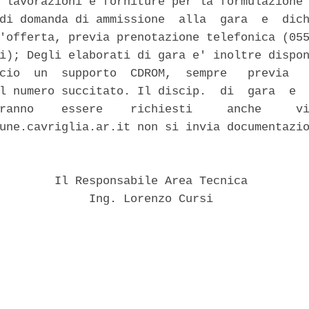
 lavorazioni e forniture per la formulazione 
di domanda di ammissione  alla  gara  e  dich
'offerta, previa prenotazione telefonica (055
i); Degli elaborati di gara e' inoltre dispon
cio  un  supporto  CDROM,  sempre   previa   
l numero succitato. Il discip.  di  gara  e  
ranno    essere    richiesti     anche     vi
une.cavriglia.ar.it non si invia documentazio
        Il Responsabile Area Tecnica 

             Ing. Lorenzo Cursi 
