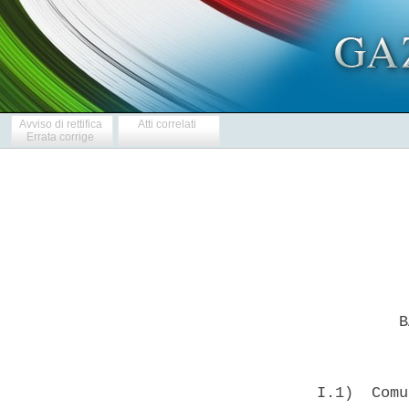
Avviso di rettifica
Atti correlati
Errata corrige
           B
  I.1)  Comu