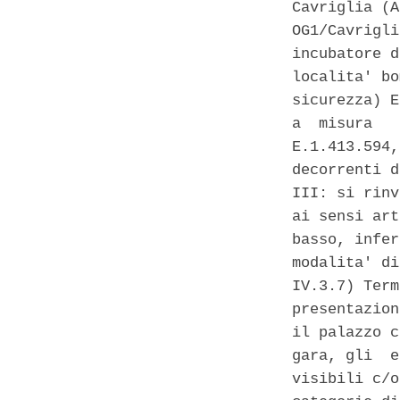
Cavriglia (A
OG1/Cavrigli
incubatore d
localita' bo
sicurezza) E
a  misura   
E.1.413.594,
decorrenti d
III: si rinv
ai sensi art
basso, infer
modalita' di
IV.3.7) Term
presentazion
il palazzo c
gara, gli  e
visibili c/o