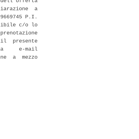
dell'offerta

iarazione  a

9669745 P.I.

ibile c/o lo

prenotazione

il  presente

a     e-mail

ne  a  mezzo
