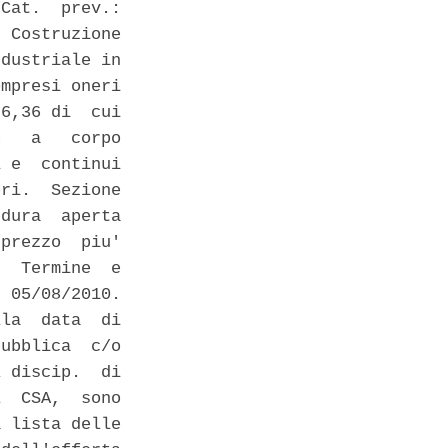
Cat.  prev.:

 Costruzione

dustriale in

mpresi oneri

6,36 di  cui

   a   corpo

 e  continui

ri.  Sezione

dura  aperta

prezzo  piu'

  Termine  e

 05/08/2010.

la  data  di

ubblica  c/o

 discip.  di

  CSA,  sono

 lista delle
