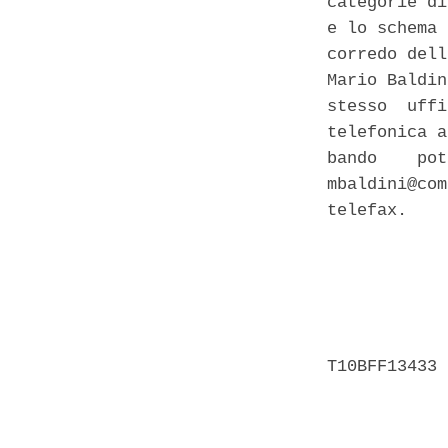
categorie di
e lo schema 
corredo dell
Mario Baldin
stesso  uffi
telefonica a
bando    pot
mbaldini@com
telefax. 

            
            