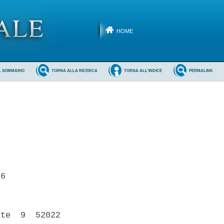
HOME
L SOMMARIO
TORNA ALLA RICERCA
TORNA ALL'INDICE
PERMALINK
6 

te  9  52022
