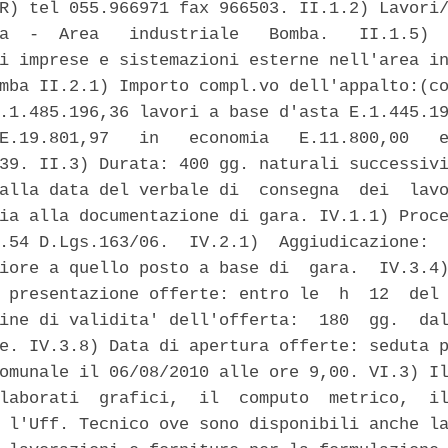
R) tel 055.966971 fax 966503. II.1.2) Lavori/
a  -  Area   industriale   Bomba.   II.1.5)  
i imprese e sistemazioni esterne nell'area in
mba II.2.1) Importo compl.vo dell'appalto:(co
.1.485.196,36 lavori a base d'asta E.1.445.19
E.19.801,97   in   economia   E.11.800,00   e
39. II.3) Durata: 400 gg. naturali successivi
alla data del verbale di  consegna  dei  lavo
ia alla documentazione di gara. IV.1.1) Proce
.54 D.Lgs.163/06.  IV.2.1)  Aggiudicazione:  
iore a quello posto a base di  gara.  IV.3.4)
 presentazione offerte: entro le  h  12  del 
ine di validita' dell'offerta:  180  gg.  dal
e. IV.3.8) Data di apertura offerte: seduta p
omunale il 06/08/2010 alle ore 9,00. VI.3) Il
laborati  grafici,  il  computo  metrico,  il
 l'Uff. Tecnico ove sono disponibili anche la