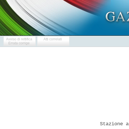
Avviso di rettifica
Atti correlati
Errata corrige
            
  Stazione a