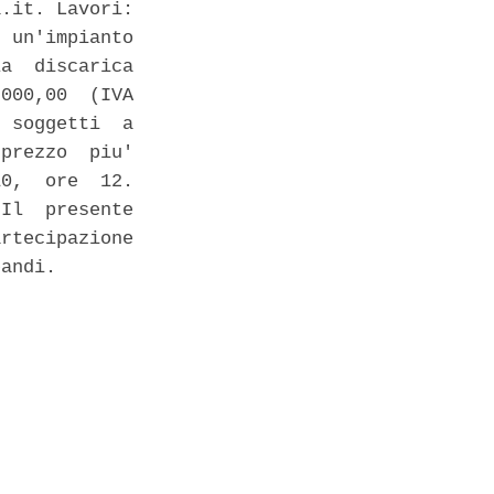
.it. Lavori:

 un'impianto

a  discarica

000,00  (IVA

 soggetti  a

prezzo  piu'

0,  ore  12.

Il  presente

rtecipazione

andi. 
