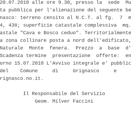
20.07.2010 alle ore 9.30, presso la  sede  Mu
ta pubblica per l'alienazione del seguente be
nasco: terreno censito al N.C.T. al fg.  7  m
4, 438; superficie catastale complessiva  mq.
astale "Cava e Bosco ceduo". Territorialmente
a zona collinare posta a nord dell'edificato,
Naturale  Monte  fenera.  Prezzo  a  base  d'
Scadenza termine  presentazione  offerte:  en
orno 15.07.2010 L'Avviso integrale e' pubblic
del    Comune     di     Grignasco     e     
rignasco.no.it. 

        Il Responsabile del Servizio 

            Geom. Milver Faccini 
