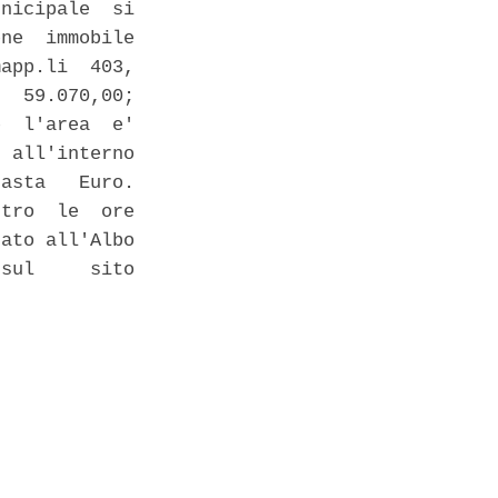
nicipale  si

ne  immobile

app.li  403,

  59.070,00;

  l'area  e'

 all'interno

asta   Euro.

tro  le  ore

ato all'Albo

sul     sito
