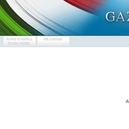
Avviso di rettifica
Atti correlati
Errata corrige
           A
            