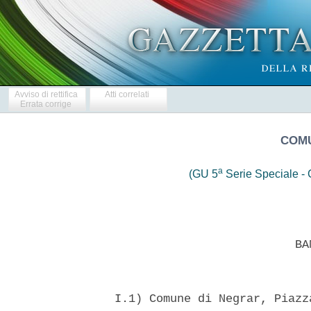
Avviso di rettifica
Atti correlati
Errata corrige
COMU
a
(GU 5
Serie Speciale - C
                            BAN
  I.1) Comune di Negrar, Piazz