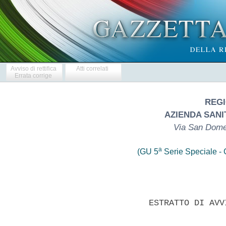
Avviso di rettifica
Atti correlati
Errata corrige
REGI
AZIENDA SANIT
Via San Dome
a
(GU 5
Serie Speciale - C
               ESTRATTO DI AVV