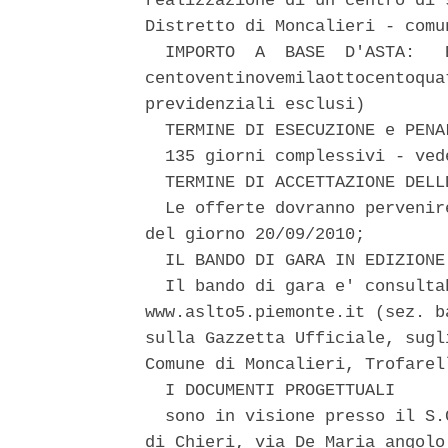
realizzazione di un centro di 
Distretto di Moncalieri - comu
  IMPORTO  A  BASE  D'ASTA:   
centoventinovemilaottocentoqua
previdenziali esclusi) 

  TERMINE DI ESECUZIONE e PENAL
  135 giorni complessivi - ved
  TERMINE DI ACCETTAZIONE DELLE
  Le offerte dovranno pervenir
del giorno 20/09/2010; 

  IL BANDO DI GARA IN EDIZIONE 
  Il bando di gara e' consulta
www.aslto5.piemonte.it (sez. b
sulla Gazzetta Ufficiale, sugl
Comune di Moncalieri, Trofarel
  I DOCUMENTI PROGETTUALI 

  sono in visione presso il S.
di Chieri, via De Maria angolo